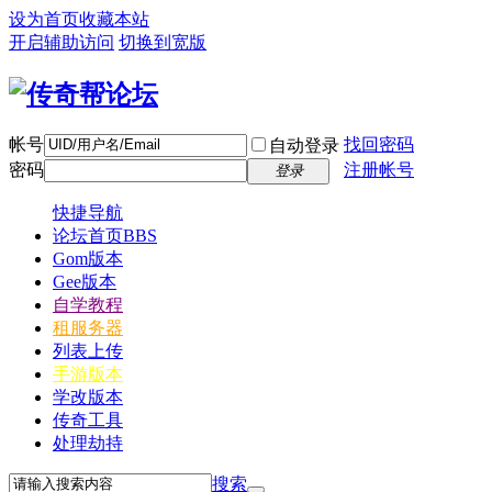
设为首页
收藏本站
开启辅助访问
切换到宽版
帐号
找回密码
自动登录
密码
注册帐号
登录
快捷导航
论坛首页
BBS
Gom版本
Gee版本
自学教程
租服务器
列表上传
手游版本
学改版本
传奇工具
处理劫持
搜索