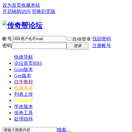
设为首页
收藏本站
开启辅助访问
切换到宽版
帐号
找回密码
自动登录
密码
注册帐号
登录
快捷导航
论坛首页
BBS
Gom版本
Gee版本
自学教程
租服务器
列表上传
手游版本
学改版本
传奇工具
处理劫持
搜索