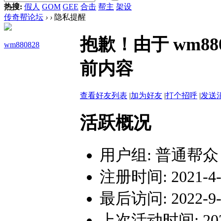
热搜:
假人
GOM
GEE
合击
帮主
架设
传奇帮论坛
›
›
隐私提醒
抱歉！由于 wm8
wm880828
前内容
查看好友列表
|
加为好友
|
打个招呼
|
发送
活跃概况
用户组:
普通帮众
注册时间: 2021-4-9
最后访问: 2022-9-1
上次活动时间: 2022-