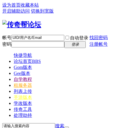
设为首页
收藏本站
开启辅助访问
切换到宽版
帐号
找回密码
自动登录
密码
注册帐号
登录
快捷导航
论坛首页
BBS
Gom版本
Gee版本
自学教程
租服务器
列表上传
手游版本
学改版本
传奇工具
处理劫持
搜索