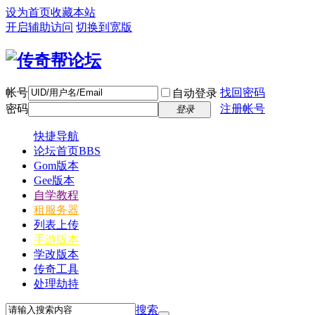
设为首页
收藏本站
开启辅助访问
切换到宽版
帐号
找回密码
自动登录
密码
注册帐号
登录
快捷导航
论坛首页
BBS
Gom版本
Gee版本
自学教程
租服务器
列表上传
手游版本
学改版本
传奇工具
处理劫持
搜索