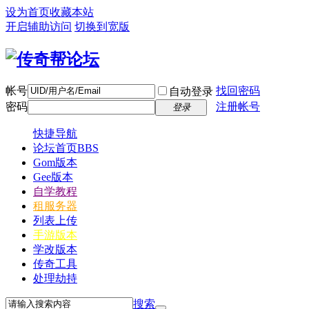
设为首页
收藏本站
开启辅助访问
切换到宽版
帐号
找回密码
自动登录
密码
注册帐号
登录
快捷导航
论坛首页
BBS
Gom版本
Gee版本
自学教程
租服务器
列表上传
手游版本
学改版本
传奇工具
处理劫持
搜索