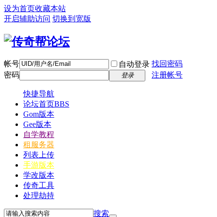
设为首页
收藏本站
开启辅助访问
切换到宽版
帐号
找回密码
自动登录
密码
注册帐号
登录
快捷导航
论坛首页
BBS
Gom版本
Gee版本
自学教程
租服务器
列表上传
手游版本
学改版本
传奇工具
处理劫持
搜索