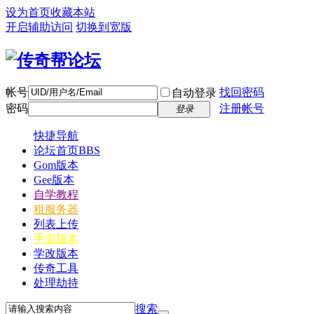
设为首页
收藏本站
开启辅助访问
切换到宽版
帐号
找回密码
自动登录
密码
注册帐号
登录
快捷导航
论坛首页
BBS
Gom版本
Gee版本
自学教程
租服务器
列表上传
手游版本
学改版本
传奇工具
处理劫持
搜索