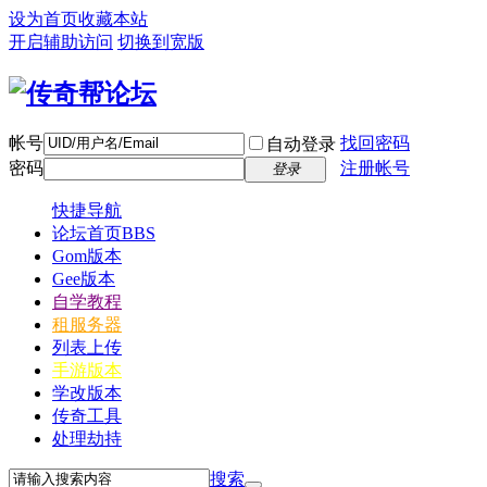
设为首页
收藏本站
开启辅助访问
切换到宽版
帐号
找回密码
自动登录
密码
注册帐号
登录
快捷导航
论坛首页
BBS
Gom版本
Gee版本
自学教程
租服务器
列表上传
手游版本
学改版本
传奇工具
处理劫持
搜索