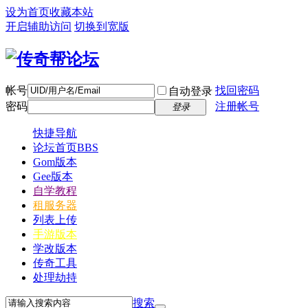
设为首页
收藏本站
开启辅助访问
切换到宽版
帐号
找回密码
自动登录
密码
注册帐号
登录
快捷导航
论坛首页
BBS
Gom版本
Gee版本
自学教程
租服务器
列表上传
手游版本
学改版本
传奇工具
处理劫持
搜索