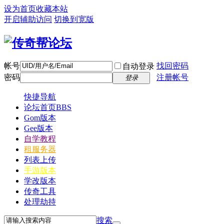
设为首页
收藏本站
开启辅助访问
切换到宽版
帐号
找回密码
自动登录
密码
注册帐号
登录
快捷导航
论坛首页
BBS
Gom版本
Gee版本
自学教程
租服务器
列表上传
手游版本
学改版本
传奇工具
处理劫持
搜索