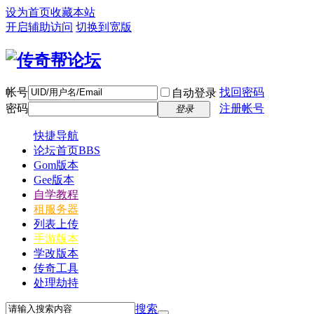
设为首页
收藏本站
开启辅助访问
切换到宽版
帐号
找回密码
自动登录
密码
注册帐号
登录
快捷导航
论坛首页
BBS
Gom版本
Gee版本
自学教程
租服务器
列表上传
手游版本
学改版本
传奇工具
处理劫持
搜索