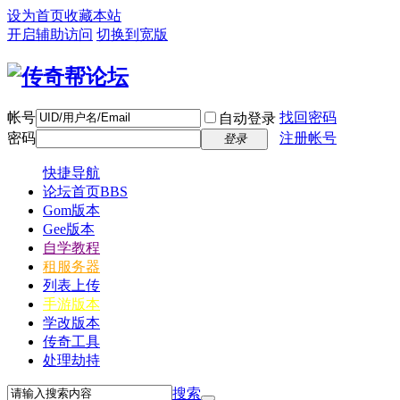
设为首页
收藏本站
开启辅助访问
切换到宽版
帐号
找回密码
自动登录
密码
注册帐号
登录
快捷导航
论坛首页
BBS
Gom版本
Gee版本
自学教程
租服务器
列表上传
手游版本
学改版本
传奇工具
处理劫持
搜索