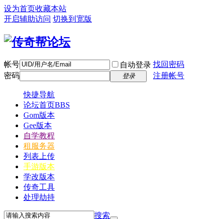
设为首页
收藏本站
开启辅助访问
切换到宽版
帐号
找回密码
自动登录
密码
注册帐号
登录
快捷导航
论坛首页
BBS
Gom版本
Gee版本
自学教程
租服务器
列表上传
手游版本
学改版本
传奇工具
处理劫持
搜索