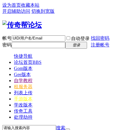
设为首页
收藏本站
开启辅助访问
切换到宽版
帐号
找回密码
自动登录
密码
注册帐号
登录
快捷导航
论坛首页
BBS
Gom版本
Gee版本
自学教程
租服务器
列表上传
手游版本
学改版本
传奇工具
处理劫持
搜索