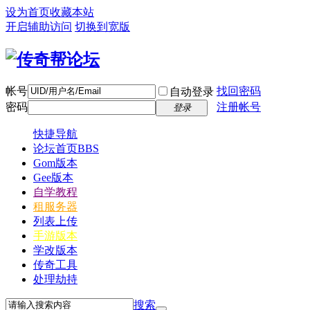
设为首页
收藏本站
开启辅助访问
切换到宽版
帐号
找回密码
自动登录
密码
注册帐号
登录
快捷导航
论坛首页
BBS
Gom版本
Gee版本
自学教程
租服务器
列表上传
手游版本
学改版本
传奇工具
处理劫持
搜索