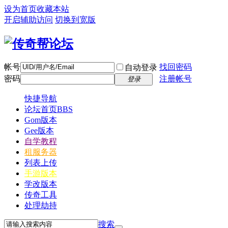
设为首页
收藏本站
开启辅助访问
切换到宽版
帐号
找回密码
自动登录
密码
注册帐号
登录
快捷导航
论坛首页
BBS
Gom版本
Gee版本
自学教程
租服务器
列表上传
手游版本
学改版本
传奇工具
处理劫持
搜索