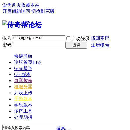
设为首页
收藏本站
开启辅助访问
切换到宽版
帐号
找回密码
自动登录
密码
注册帐号
登录
快捷导航
论坛首页
BBS
Gom版本
Gee版本
自学教程
租服务器
列表上传
手游版本
学改版本
传奇工具
处理劫持
搜索