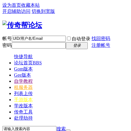
设为首页
收藏本站
开启辅助访问
切换到宽版
帐号
找回密码
自动登录
密码
注册帐号
登录
快捷导航
论坛首页
BBS
Gom版本
Gee版本
自学教程
租服务器
列表上传
手游版本
学改版本
传奇工具
处理劫持
搜索