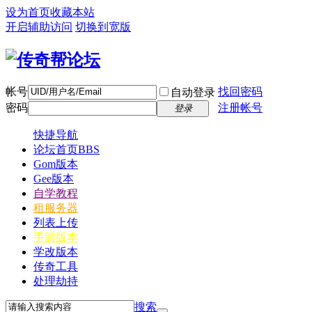
设为首页
收藏本站
开启辅助访问
切换到宽版
帐号
找回密码
自动登录
密码
注册帐号
登录
快捷导航
论坛首页
BBS
Gom版本
Gee版本
自学教程
租服务器
列表上传
手游版本
学改版本
传奇工具
处理劫持
搜索