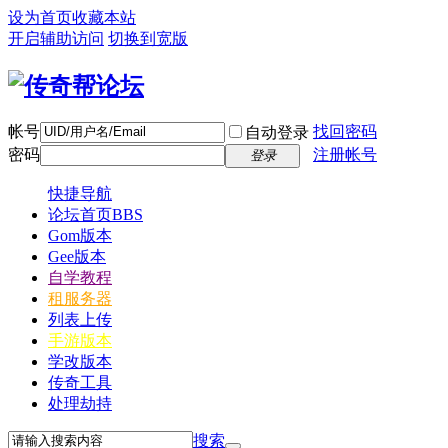
设为首页
收藏本站
开启辅助访问
切换到宽版
帐号
找回密码
自动登录
密码
注册帐号
登录
快捷导航
论坛首页
BBS
Gom版本
Gee版本
自学教程
租服务器
列表上传
手游版本
学改版本
传奇工具
处理劫持
搜索