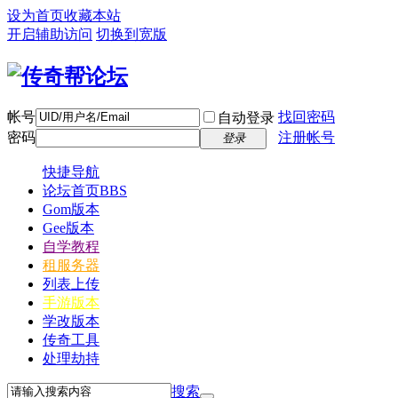
设为首页
收藏本站
开启辅助访问
切换到宽版
帐号
找回密码
自动登录
密码
注册帐号
登录
快捷导航
论坛首页
BBS
Gom版本
Gee版本
自学教程
租服务器
列表上传
手游版本
学改版本
传奇工具
处理劫持
搜索