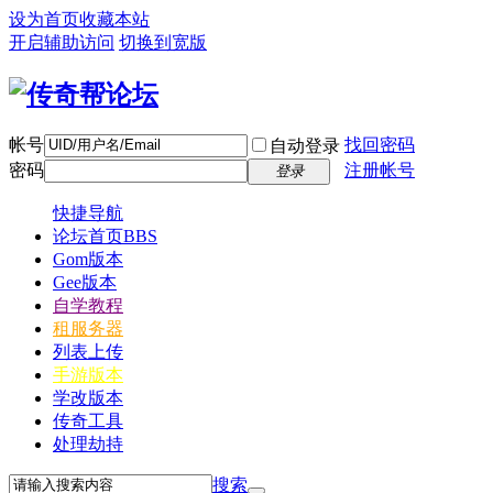
设为首页
收藏本站
开启辅助访问
切换到宽版
帐号
找回密码
自动登录
密码
注册帐号
登录
快捷导航
论坛首页
BBS
Gom版本
Gee版本
自学教程
租服务器
列表上传
手游版本
学改版本
传奇工具
处理劫持
搜索