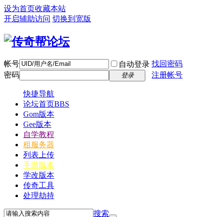
设为首页
收藏本站
开启辅助访问
切换到宽版
帐号
找回密码
自动登录
密码
注册帐号
登录
快捷导航
论坛首页
BBS
Gom版本
Gee版本
自学教程
租服务器
列表上传
手游版本
学改版本
传奇工具
处理劫持
搜索