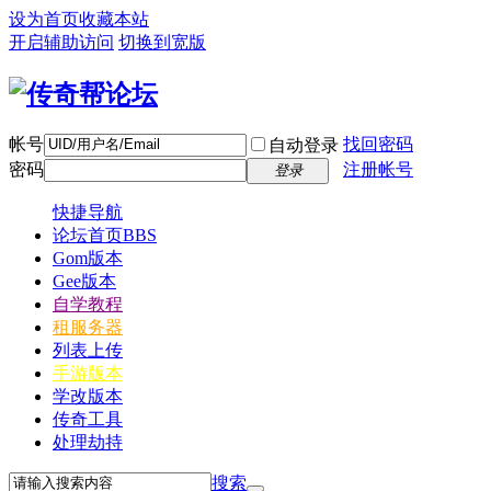
设为首页
收藏本站
开启辅助访问
切换到宽版
帐号
找回密码
自动登录
密码
注册帐号
登录
快捷导航
论坛首页
BBS
Gom版本
Gee版本
自学教程
租服务器
列表上传
手游版本
学改版本
传奇工具
处理劫持
搜索