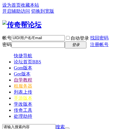
设为首页
收藏本站
开启辅助访问
切换到宽版
帐号
找回密码
自动登录
密码
注册帐号
登录
快捷导航
论坛首页
BBS
Gom版本
Gee版本
自学教程
租服务器
列表上传
手游版本
学改版本
传奇工具
处理劫持
搜索