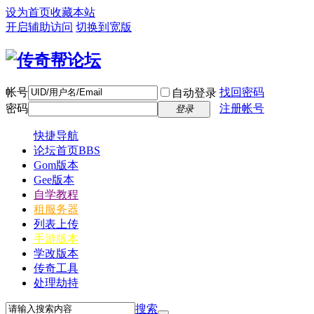
设为首页
收藏本站
开启辅助访问
切换到宽版
帐号
找回密码
自动登录
密码
注册帐号
登录
快捷导航
论坛首页
BBS
Gom版本
Gee版本
自学教程
租服务器
列表上传
手游版本
学改版本
传奇工具
处理劫持
搜索