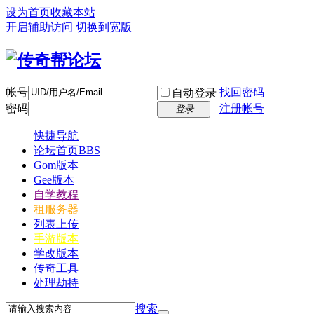
设为首页
收藏本站
开启辅助访问
切换到宽版
帐号
找回密码
自动登录
密码
注册帐号
登录
快捷导航
论坛首页
BBS
Gom版本
Gee版本
自学教程
租服务器
列表上传
手游版本
学改版本
传奇工具
处理劫持
搜索