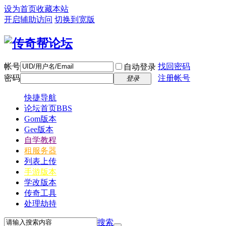
设为首页
收藏本站
开启辅助访问
切换到宽版
帐号
找回密码
自动登录
密码
注册帐号
登录
快捷导航
论坛首页
BBS
Gom版本
Gee版本
自学教程
租服务器
列表上传
手游版本
学改版本
传奇工具
处理劫持
搜索