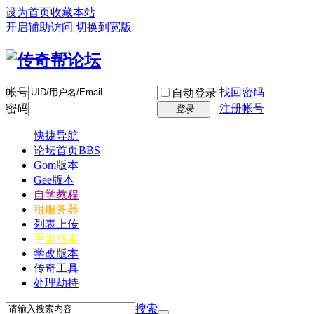
设为首页
收藏本站
开启辅助访问
切换到宽版
帐号
找回密码
自动登录
密码
注册帐号
登录
快捷导航
论坛首页
BBS
Gom版本
Gee版本
自学教程
租服务器
列表上传
手游版本
学改版本
传奇工具
处理劫持
搜索