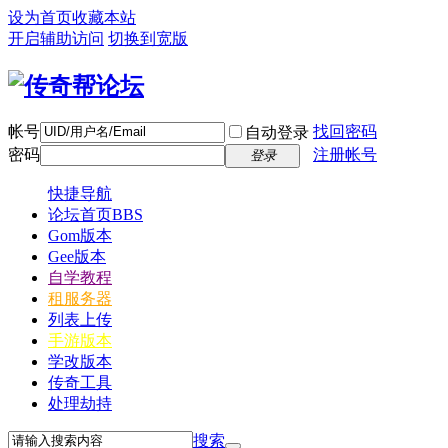
设为首页
收藏本站
开启辅助访问
切换到宽版
帐号
找回密码
自动登录
密码
注册帐号
登录
快捷导航
论坛首页
BBS
Gom版本
Gee版本
自学教程
租服务器
列表上传
手游版本
学改版本
传奇工具
处理劫持
搜索