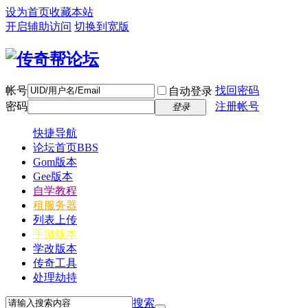
设为首页
收藏本站
开启辅助访问
切换到宽版
帐号
找回密码
自动登录
密码
注册帐号
登录
快捷导航
论坛首页
BBS
Gom版本
Gee版本
自学教程
租服务器
列表上传
手游版本
学改版本
传奇工具
处理劫持
搜索