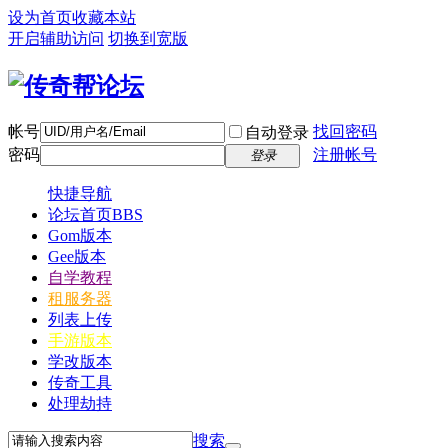
设为首页
收藏本站
开启辅助访问
切换到宽版
帐号
找回密码
自动登录
密码
注册帐号
登录
快捷导航
论坛首页
BBS
Gom版本
Gee版本
自学教程
租服务器
列表上传
手游版本
学改版本
传奇工具
处理劫持
搜索