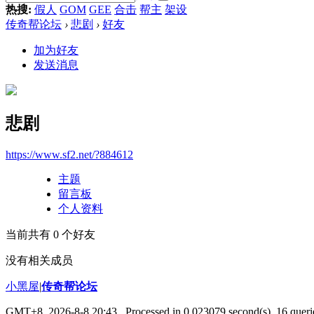
热搜:
假人
GOM
GEE
合击
帮主
架设
传奇帮论坛
›
悲剧
›
好友
加为好友
发送消息
悲剧
https://www.sf2.net/?884612
主题
留言板
个人资料
当前共有
0
个好友
没有相关成员
小黑屋
|
传奇帮论坛
GMT+8, 2026-8-8 20:43
, Processed in 0.023079 second(s), 16 querie