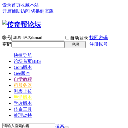
设为首页
收藏本站
开启辅助访问
切换到宽版
帐号
找回密码
自动登录
密码
注册帐号
登录
快捷导航
论坛首页
BBS
Gom版本
Gee版本
自学教程
租服务器
列表上传
手游版本
学改版本
传奇工具
处理劫持
搜索