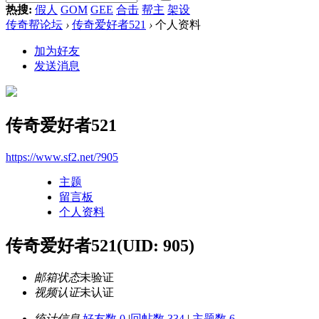
热搜:
假人
GOM
GEE
合击
帮主
架设
传奇帮论坛
›
传奇爱好者521
›
个人资料
加为好友
发送消息
传奇爱好者521
https://www.sf2.net/?905
主题
留言板
个人资料
传奇爱好者521
(UID: 905)
邮箱状态
未验证
视频认证
未认证
统计信息
好友数 0
|
回帖数 334
|
主题数 6