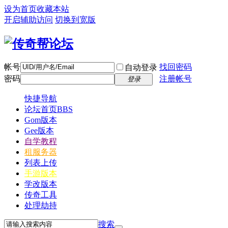
设为首页
收藏本站
开启辅助访问
切换到宽版
帐号
找回密码
自动登录
密码
注册帐号
登录
快捷导航
论坛首页
BBS
Gom版本
Gee版本
自学教程
租服务器
列表上传
手游版本
学改版本
传奇工具
处理劫持
搜索