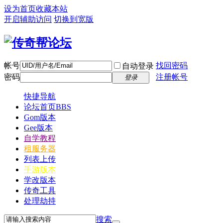
设为首页
收藏本站
开启辅助访问
切换到宽版
帐号
找回密码
自动登录
密码
注册帐号
登录
快捷导航
论坛首页
BBS
Gom版本
Gee版本
自学教程
租服务器
列表上传
手游版本
学改版本
传奇工具
处理劫持
搜索