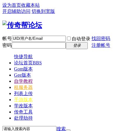
设为首页
收藏本站
开启辅助访问
切换到宽版
帐号
找回密码
自动登录
密码
注册帐号
登录
快捷导航
论坛首页
BBS
Gom版本
Gee版本
自学教程
租服务器
列表上传
手游版本
学改版本
传奇工具
处理劫持
搜索