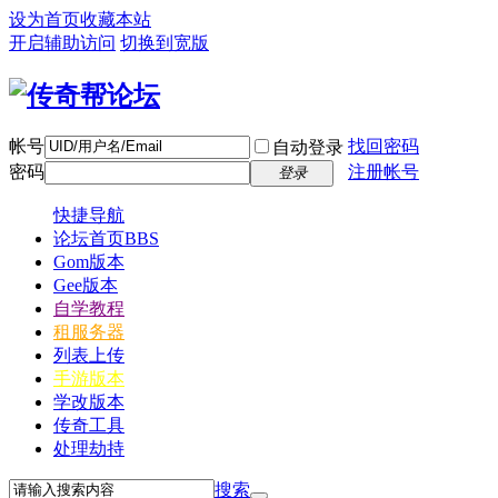
设为首页
收藏本站
开启辅助访问
切换到宽版
帐号
找回密码
自动登录
密码
注册帐号
登录
快捷导航
论坛首页
BBS
Gom版本
Gee版本
自学教程
租服务器
列表上传
手游版本
学改版本
传奇工具
处理劫持
搜索