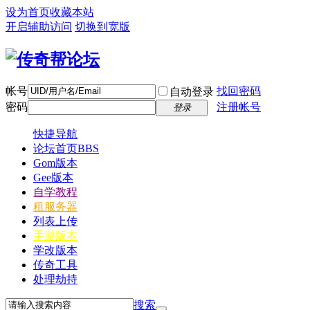
设为首页
收藏本站
开启辅助访问
切换到宽版
帐号
找回密码
自动登录
密码
注册帐号
登录
快捷导航
论坛首页
BBS
Gom版本
Gee版本
自学教程
租服务器
列表上传
手游版本
学改版本
传奇工具
处理劫持
搜索