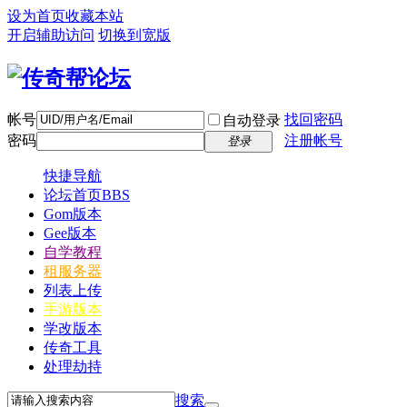
设为首页
收藏本站
开启辅助访问
切换到宽版
帐号
找回密码
自动登录
密码
注册帐号
登录
快捷导航
论坛首页
BBS
Gom版本
Gee版本
自学教程
租服务器
列表上传
手游版本
学改版本
传奇工具
处理劫持
搜索