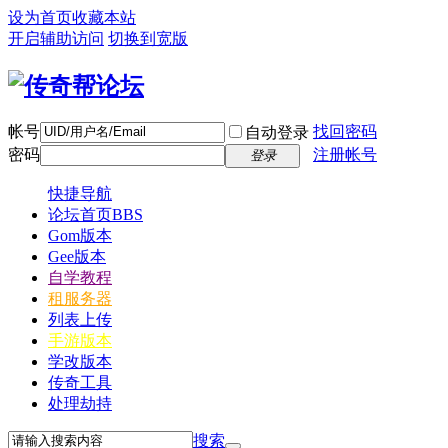
设为首页
收藏本站
开启辅助访问
切换到宽版
帐号
找回密码
自动登录
密码
注册帐号
登录
快捷导航
论坛首页
BBS
Gom版本
Gee版本
自学教程
租服务器
列表上传
手游版本
学改版本
传奇工具
处理劫持
搜索