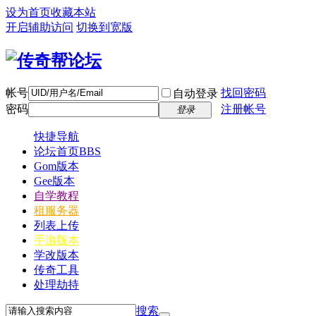
设为首页
收藏本站
开启辅助访问
切换到宽版
帐号
找回密码
自动登录
密码
注册帐号
登录
快捷导航
论坛首页
BBS
Gom版本
Gee版本
自学教程
租服务器
列表上传
手游版本
学改版本
传奇工具
处理劫持
搜索