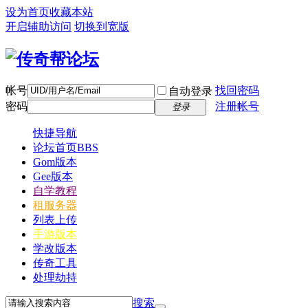
设为首页
收藏本站
开启辅助访问
切换到宽版
帐号
找回密码
自动登录
密码
注册帐号
登录
快捷导航
论坛首页
BBS
Gom版本
Gee版本
自学教程
租服务器
列表上传
手游版本
学改版本
传奇工具
处理劫持
搜索