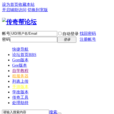
设为首页
收藏本站
开启辅助访问
切换到宽版
帐号
找回密码
自动登录
密码
注册帐号
登录
快捷导航
论坛首页
BBS
Gom版本
Gee版本
自学教程
租服务器
列表上传
手游版本
学改版本
传奇工具
处理劫持
搜索