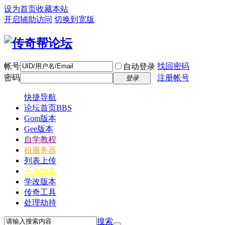
设为首页
收藏本站
开启辅助访问
切换到宽版
帐号
找回密码
自动登录
密码
注册帐号
登录
快捷导航
论坛首页
BBS
Gom版本
Gee版本
自学教程
租服务器
列表上传
手游版本
学改版本
传奇工具
处理劫持
搜索