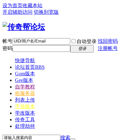
设为首页
收藏本站
开启辅助访问
切换到宽版
帐号
找回密码
自动登录
密码
注册帐号
登录
快捷导航
论坛首页
BBS
Gom版本
Gee版本
自学教程
租服务器
列表上传
手游版本
学改版本
传奇工具
处理劫持
搜索