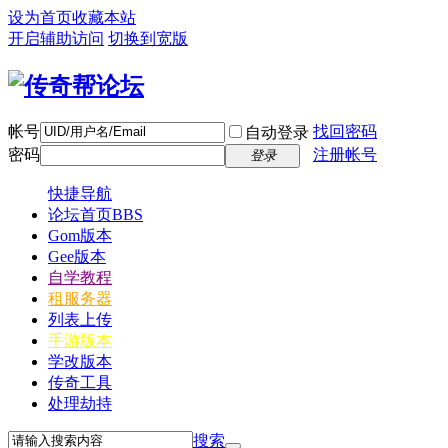
设为首页
收藏本站
开启辅助访问
切换到宽版
帐号
找回密码
自动登录
密码
注册帐号
登录
快捷导航
论坛首页
BBS
Gom版本
Gee版本
自学教程
租服务器
列表上传
手游版本
学改版本
传奇工具
处理劫持
搜索