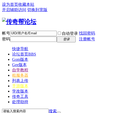
设为首页
收藏本站
开启辅助访问
切换到宽版
帐号
找回密码
自动登录
密码
注册帐号
登录
快捷导航
论坛首页
BBS
Gom版本
Gee版本
自学教程
租服务器
列表上传
手游版本
学改版本
传奇工具
处理劫持
搜索