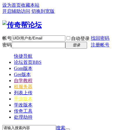
设为首页
收藏本站
开启辅助访问
切换到宽版
帐号
找回密码
自动登录
密码
注册帐号
登录
快捷导航
论坛首页
BBS
Gom版本
Gee版本
自学教程
租服务器
列表上传
手游版本
学改版本
传奇工具
处理劫持
搜索