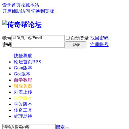
设为首页
收藏本站
开启辅助访问
切换到宽版
帐号
找回密码
自动登录
密码
注册帐号
登录
快捷导航
论坛首页
BBS
Gom版本
Gee版本
自学教程
租服务器
列表上传
手游版本
学改版本
传奇工具
处理劫持
搜索