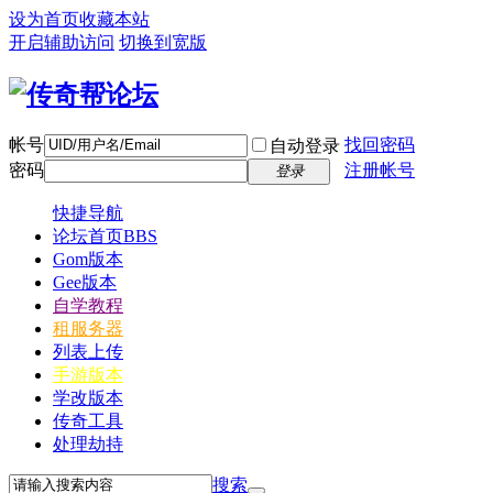
设为首页
收藏本站
开启辅助访问
切换到宽版
帐号
找回密码
自动登录
密码
注册帐号
登录
快捷导航
论坛首页
BBS
Gom版本
Gee版本
自学教程
租服务器
列表上传
手游版本
学改版本
传奇工具
处理劫持
搜索